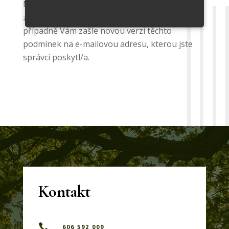
Novou verzi podmínek ochrany osobních údajů
zveřejní na svých internetových stránkách,
případně Vám zašle novou verzi těchto
podmínek na e-mailovou adresu, kterou jste
správci poskytl/a.
Kontakt

606 592 009