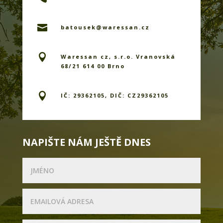

batousek@waressan.cz

Waressan cz, s.r.o. Vranovská
68/21 614 00 Brno

IČ: 29362105, DIČ: CZ29362105
NAPIŠTE NÁM JEŠTĚ DNES