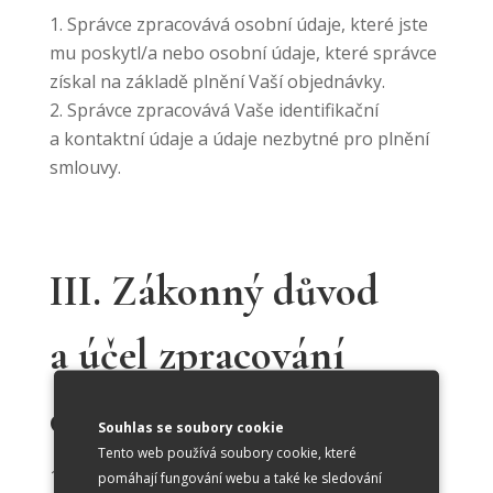
Správce zpracovává osobní údaje, které jste
mu poskytl/a nebo osobní údaje, které správce
získal na základě plnění Vaší objednávky.
Správce zpracovává Vaše identifikační
a kontaktní údaje a údaje nezbytné pro plnění
smlouvy.
III. Zákonný důvod
a účel zpracování
osobních údajů
Souhlas se soubory cookie
Tento web používá soubory cookie, které
Zákonným důvodem zpracování osobních
pomáhají fungování webu a také ke sledování