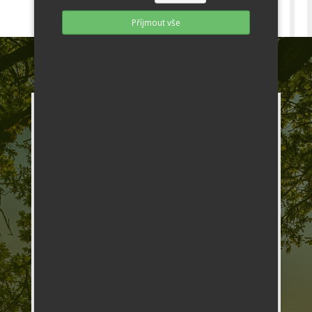
Příjmout vše
Kontakt

606 592 009

batousek@waressan.cz

Waressan cz, s.r.o. Vranovská
68/21 614 00 Brno

IČ: 29362105, DIČ: CZ29362105