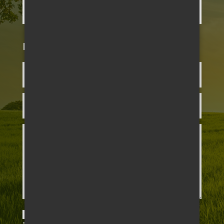
NAPIŠTE NÁM JEŠTĚ DNES
ODESLÁNÍM FORMULÁŘE BERETE NA VĚDOMÍ