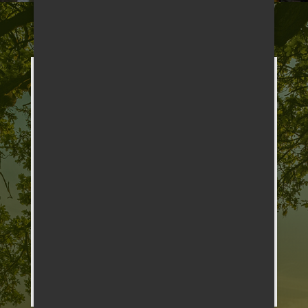
Kontakt

606 592 009

batousek@waressan.cz

Waressan cz, s.r.o. Vranovská
68/21 614 00 Brno

IČ: 29362105, DIČ: CZ29362105