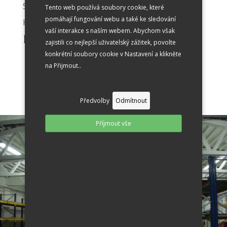
Spolehlivě likviduje viry, bakterie, plísně.
Tento web používá soubory cookie, které
pomáhají fungování webu a také ke sledování
K dispozici 500 litrů.
vaší interakce s naším webem. Abychom však
Pro objednání volejte : 606 592 009
zajistili co nejlepší uživatelský zážitek, povolte
konkrétní soubory cookie v Nastavení a klikněte
na Přijmout..
Předvolby
Odmítnout
Příjmout vše