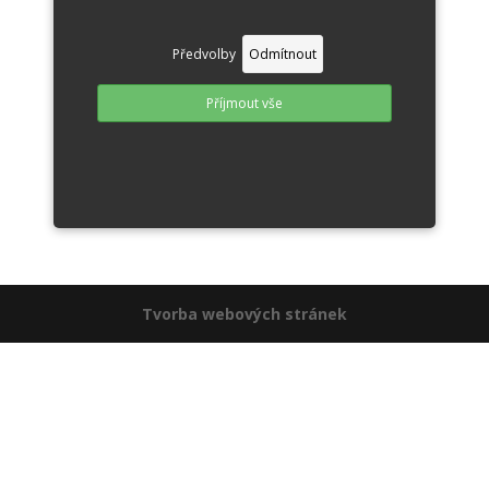
Předvolby
Odmítnout
Příjmout vše
Tvorba webových stránek