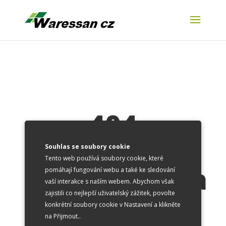
404
Stránka
Souhlas se soubory cookie
Tento web používá soubory cookie, které
nenalezena
pomáhají fungování webu a také ke sledování
vaší interakce s naším webem. Abychom však
zajistili co nejlepší uživatelský zážitek, povolte
konkrétní soubory cookie v Nastavení a klikněte
na Přijmout..
Zpět na hlavní stránku